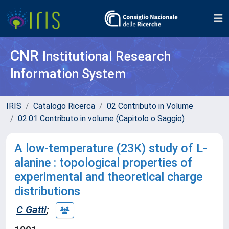
CNR
Institutional Research
Information System
IRIS
Catalogo Ricerca
02 Contributo in Volume
02.01 Contributo in volume (Capitolo o Saggio)
A low-temperature (23K) study of L-
alanine : topological properties of
experimental and theoretical charge
distributions
C Gatti
;