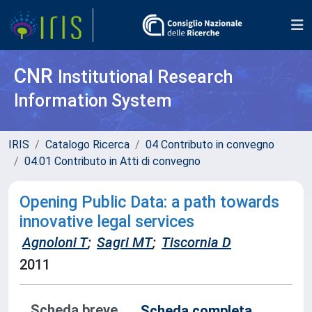
CNR
Institutional Research
Information System
IRIS
Catalogo Ricerca
04 Contributo in convegno
04.01 Contributo in Atti di convegno
Opening Public Data: a path towards
innovative legal services
Agnoloni T
;
Sagri MT
;
Tiscornia D
2011
Scheda breve
Scheda completa