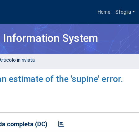
Home
Sfoglia
h Information System
rticolo in rivista
n estimate of the 'supine' error.
a completa (DC)