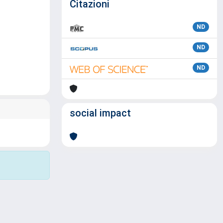
Citazioni
ND
ND
ND
social impact