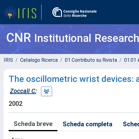
CNR
Institutional Researc
IRIS
Catalogo Ricerca
01 Contributo su Rivista
01.01 A
The oscillometric wrist devices: a
Zoccali C
;
2002
Scheda breve
Scheda completa
Sched