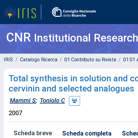
CNR
Institutional Researc
IRIS
Catalogo Ricerca
01 Contributo su Rivista
01.01 A
Total synthesis in solution and c
cervinin and selected analogues
Mammi S
;
Toniolo C
2007
Scheda breve
Scheda completa
Sched