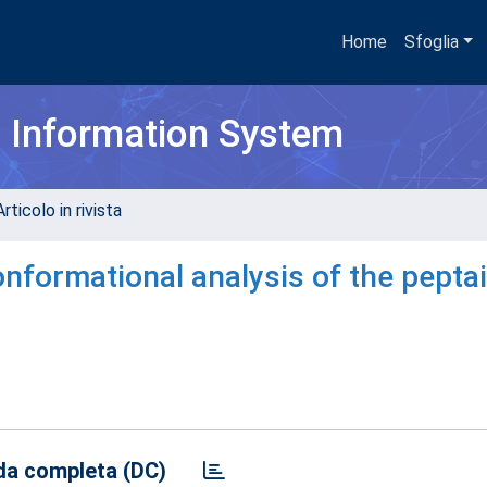
Home
Sfoglia
h Information System
rticolo in rivista
onformational analysis of the pepta
a completa (DC)