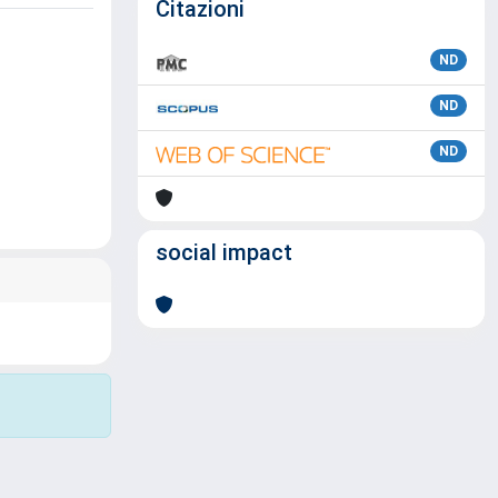
Citazioni
ND
ND
ND
social impact