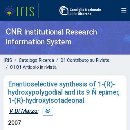
CNR
Institutional Research
Information System
IRIS
Catalogo Ricerca
01 Contributo su Rivista
01.01 Articolo in rivista
Enantioselective synthesis of 1-(R)-
hydroxypolygodial and its 9 Ñ epimer,
1-(R)-hydroxyisotadeonal
V Di Marzo
;
2007