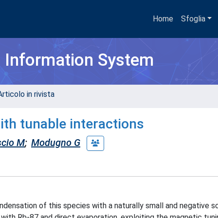
Home
Sfoglia
h Information System
rticolo in rivista
th tunable interactions
scio M
;
Modugno G
ensation of this species with a naturally small and negative s
with Rb-87 and direct evaporation, exploiting the magnetic tuni