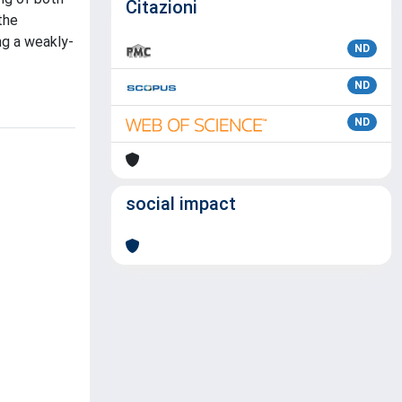
Citazioni
the
ng a weakly-
ND
ND
ND
social impact