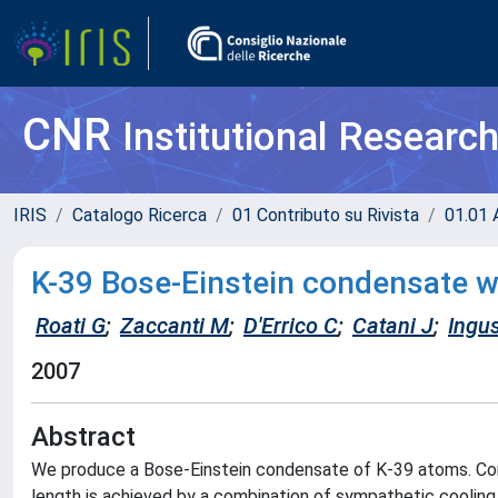
CNR
Institutional Researc
IRIS
Catalogo Ricerca
01 Contributo su Rivista
01.01 A
K-39 Bose-Einstein condensate wi
Roati G
;
Zaccanti M
;
D'Errico C
;
Catani J
;
Ingu
2007
Abstract
We produce a Bose-Einstein condensate of K-39 atoms. Cond
length is achieved by a combination of sympathetic cooling 