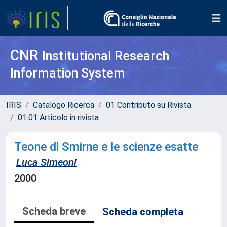
CNR
Institutional Research
Information System
IRIS
Catalogo Ricerca
01 Contributo su Rivista
01.01 Articolo in rivista
Teone di Smirne e le scienze esatte
Luca Simeoni
2000
Scheda breve
Scheda completa