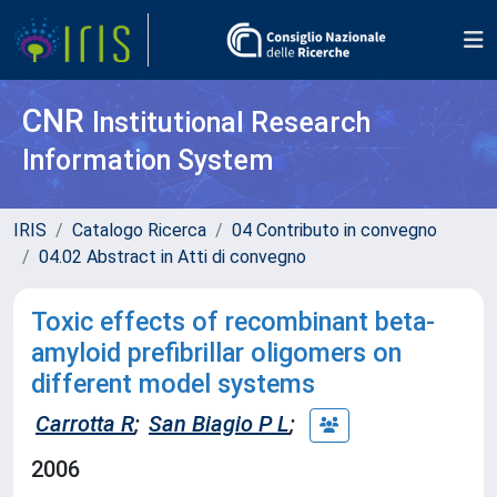
CNR
Institutional Research
Information System
IRIS
Catalogo Ricerca
04 Contributo in convegno
04.02 Abstract in Atti di convegno
Toxic effects of recombinant beta-
amyloid prefibrillar oligomers on
different model systems
Carrotta R
;
San Biagio P L
;
2006