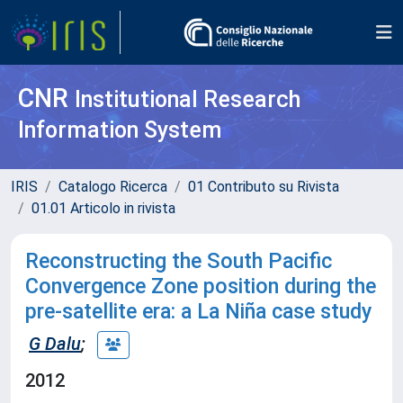
CNR
Institutional Research
Information System
IRIS
Catalogo Ricerca
01 Contributo su Rivista
01.01 Articolo in rivista
Reconstructing the South Pacific
Convergence Zone position during the
pre-satellite era: a La Niña case study
G Dalu
;
2012