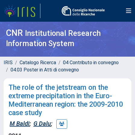
CNR
Institutional Research
Information System
IRIS
Catalogo Ricerca
04 Contributo in convegno
04.03 Poster in Atti di convegno
The role of the jetstream on the
extreme precipitation in the Euro-
Mediterranean region: the 2009-2010
case study
M Baldi
;
G Dalu
;