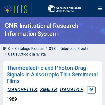
CNR
Institutional Research
Information System
IRIS
Catalogo Ricerca
01 Contributo su Rivista
01.01 Articolo in rivista
Thermoelectric and Photon-Drag
Signals in Anisotropic Thin Semimetal
Films
MARCHETTI S
;
SIMILI R
;
D'AMATO F
;
1989