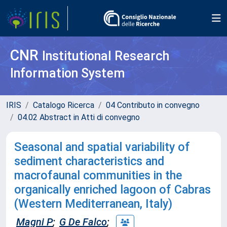
CNR
Institutional Research
Information System
IRIS
Catalogo Ricerca
04 Contributo in convegno
04.02 Abstract in Atti di convegno
Seasonal and spatial variability of
sediment characteristics and
macrofaunal communities in the
organically enriched lagoon of Cabras
(Western Mediterranean, Italy)
Magni P
;
G De Falco
;