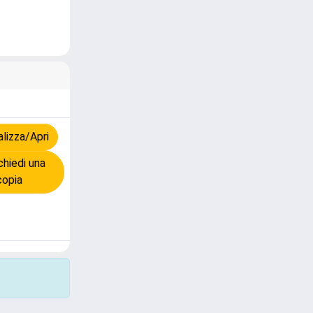
lizza/Apri
hiedi una
copia