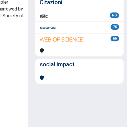
Citazioni
pler
 narrowed by
l Society of
ND
75
66
social impact