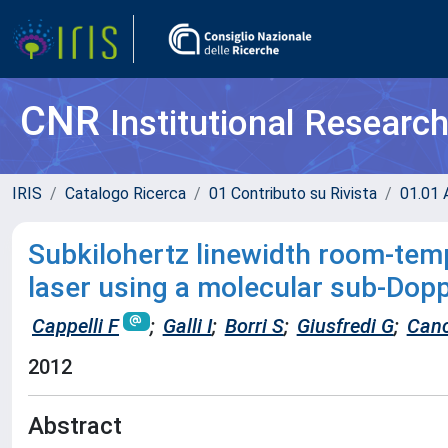
CNR
Institutional Researc
IRIS
Catalogo Ricerca
01 Contributo su Rivista
01.01 A
Subkilohertz linewidth room-te
laser using a molecular sub-Dopp
Cappelli F
;
Galli I
;
Borri S
;
Giusfredi G
;
Canc
2012
Abstract