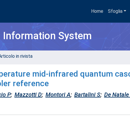
Home
Sfoglia
h Information System
rticolo in rivista
mperature mid-infrared quantum cas
ler reference
io P
;
Mazzotti D
;
Montori A
;
Bartalini S
;
De Natale