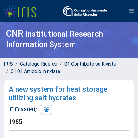
CNR
Institutional Research
Information System
IRIS
Catalogo Ricerca
01 Contributo su Rivista
01.01 Articolo in rivista
A new system for heat storage
utilizing salt hydrates
F Frusteri
;
1985