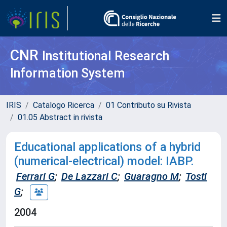
CNR
Institutional Research
Information System
IRIS
Catalogo Ricerca
01 Contributo su Rivista
01.05 Abstract in rivista
Educational applications of a hybrid
(numerical-electrical) model: IABP.
Ferrari G
;
De Lazzari C
;
Guaragno M
;
Tosti
G
;
2004