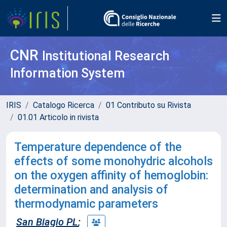
CNR
Institutional Research
Information System
IRIS
Catalogo Ricerca
01 Contributo su Rivista
01.01 Articolo in rivista
Temperature dependence of the
effects of some monohydric alcohols
on the oxygen affinity of hemoglobin:
determination and analysis of
thermodynamic parameters
San Biagio PL
;