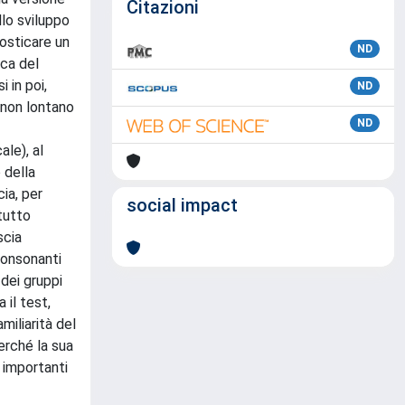
Citazioni
llo sviluppo
nosticare un
ND
ica del
 in poi,
ND
 non lontano
ND
ale), al
 della
ia, per
social impact
ttutto
scia
consonanti
 dei gruppi
 il test,
amiliarità del
perché la sua
i importanti