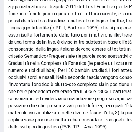
aggiornata al mese di aprile 2011 del Test Fonetico per la Pr
fonetico-fonologico in queste età è tuttora carente, e la man
possibile ritardo o disordine fonetico-fonologico. Inoltre, 
Linguaggio Infantile (o PFLI, Bortolini, 1995), che si propo
esso risulta fortemente deficitario per i motivi che illustr
da una forma definitiva, è diviso in tre subtest in base all'et
consonantici della lingua italiana devono essere attestati in
criterio Semantico/Frequenziale (le parole sono sostantivi con
Gradualità nella Complessità Fonetica (le parole utilizzate 
numero e tipi di sillabe). Per i 30 bambini studiati, i foni att
occlusivi sordi e nasali. Nella seconda fascia vengono consol
l'inventario fonetico è piutto-sto completo sia in posizione
che nelle precedenti età erano tra il 50% e l'80%. I dati rela
consonantici ed evidenziano una riduzione progressiva, in base 
possiamo dire che presenta vari punti di forza, tra i quali: 1) l
materiale visivo utilizzato nelle diverse fasce d'età; 3) la pia
applicazione produce risultati che concordano con quelli di s
dello sviluppo linguistico (PVB; TPL, Axia, 1995)