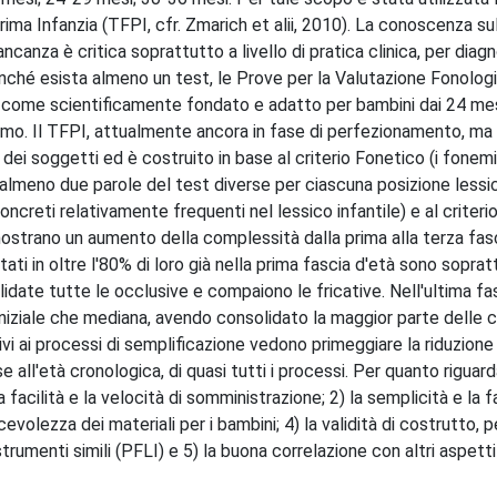
ima Infanzia (TFPI, cfr. Zmarich et alii, 2010). La conoscenza su
canza è critica soprattutto a livello di pratica clinica, per diag
benché esista almeno un test, le Prove per la Valutazione Fonolog
ne come scientificamente fondato e adatto per bambini dai 24 mesi
eremo. Il TFPI, attualmente ancora in fase di perfezionamento, ma
à dei soggetti ed è costruito in base al criterio Fonetico (i fonemi
 almeno due parole del test diverse per ciascuna posizione lessic
creti relativamente frequenti nel lessico infantile) e al criterio
mostrano un aumento della complessità dalla prima alla terza fasc
estati in oltre l'80% di loro già nella prima fascia d'età sono sopra
idate tutte le occlusive e compaiono le fricative. Nell'ultima fa
 iniziale che mediana, avendo consolidato la maggior parte delle 
tivi ai processi di semplificazione vedono primeggiare la riduzione
all'età cronologica, di quasi tutti i processi. Per quanto riguarda
a facilità e la velocità di somministrazione; 2) la semplicità e la f
cevolezza dei materiali per i bambini; 4) la validità di costrutto, 
trumenti simili (PFLI) e 5) la buona correlazione con altri aspett