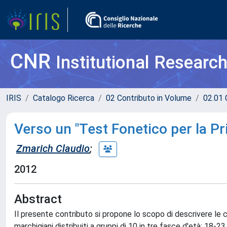
CNR
Institutional Researc
IRIS
Catalogo Ricerca
02 Contributo in Volume
02.01 
Verso un "Test Fonetico per la Pr
Zmarich Claudio
;
2012
Abstract
Il presente contributo si propone lo scopo di descrivere le 
marchigiani distribuiti a gruppi di 10 in tre fasce d'età: 18-