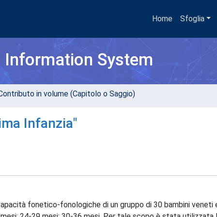
Home
Sfoglia
h Information System
Contributo in volume (Capitolo o Saggio)
ima Infanzia"
capacità fonetico-fonologiche di un gruppo di 30 bambini veneti 
23 mesi; 24-29 mesi; 30-36 mesi. Per tale scopo è stata utilizzata 