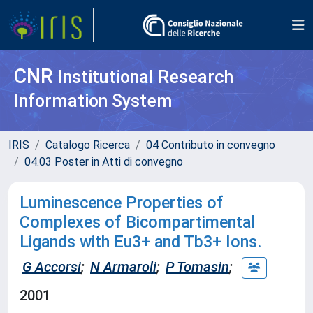
CNR
Institutional Research
Information System
IRIS
Catalogo Ricerca
04 Contributo in convegno
04.03 Poster in Atti di convegno
Luminescence Properties of
Complexes of Bicompartimental
Ligands with Eu3+ and Tb3+ Ions.
G Accorsi
;
N Armaroli
;
P Tomasin
;
2001