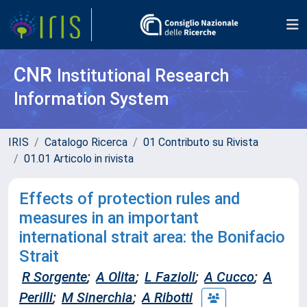
CNR
Institutional Research
Information System
IRIS
Catalogo Ricerca
01 Contributo su Rivista
01.01 Articolo in rivista
Effects of protection rules and
measures in an important
international strait area: the Bonifacio
Strait
R Sorgente
;
A Olita
;
L Fazioli
;
A Cucco
;
A
Perilli
;
M Sinerchia
;
A Ribotti