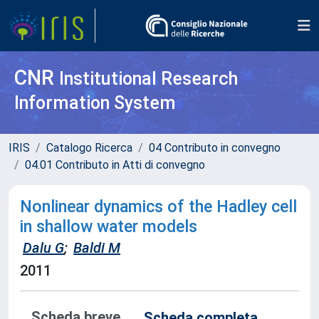
CNR
Institutional Research
Information System
IRIS
Catalogo Ricerca
04 Contributo in convegno
04.01 Contributo in Atti di convegno
Nonlinear dynamics of the Hadley cell
in shallow water models
Dalu G
;
Baldi M
2011
Scheda breve
Scheda completa