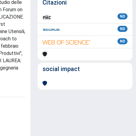
Citazioni
tudio delle
n Forum on
BLICAZIONE:
ND
rst
ND
ne Utensili,
roach to
ND
 febbraio
roduttivi",
 DI LAUREA:
ngegneria
social impact