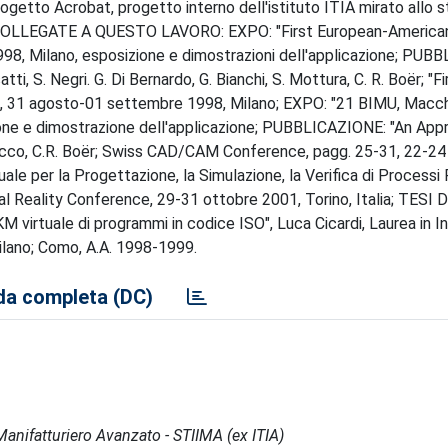
rogetto Acrobat, progetto interno dell'istituto ITIA mirato allo s
TA' COLLEGATE A QUESTO LAVORO: EXPO: "First European-America
98, Milano, esposizione e dimostrazioni dell'applicazione; PUB
ti, S. Negri. G. Di Bernardo, G. Bianchi, S. Mottura, C. R. Boër; "Fi
, 31 agosto-01 settembre 1998, Milano; EXPO: "21 BIMU, Macchi
one e dimostrazione dell'applicazione; PUBBLICAZIONE: "An App
Sacco, C.R. Boër; Swiss CAD/CAM Conference, pagg. 25-31, 22-24
e per la Progettazione, la Simulazione, la Verifica di Processi P
ual Reality Conference, 29-31 ottobre 2001, Torino, Italia; TESI
KM virtuale di programmi in codice ISO", Luca Cicardi, Laurea in I
Milano; Como, A.A. 1998-1999.
a completa (DC)
l Manifatturiero Avanzato - STIIMA (ex ITIA)