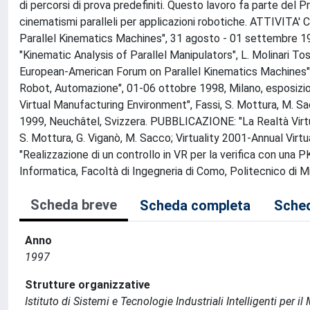
di percorsi di prova predefiniti. Questo lavoro fa parte del P
cinematismi paralleli per applicazioni robotiche. ATTIVI
Parallel Kinematics Machines", 31 agosto - 01 settembre 19
"Kinematic Analysis of Parallel Manipulators", L. Molinari Tosat
European-American Forum on Parallel Kinematics Machines"
Robot, Automazione", 01-06 ottobre 1998, Milano, esposizi
Virtual Manufacturing Environment", Fassi, S. Mottura, M. 
1999, Neuchâtel, Svizzera. PUBBLICAZIONE: "La Realtà Virtual
S. Mottura, G. Viganò, M. Sacco; Virtuality 2001-Annual Virt
"Realizzazione di un controllo in VR per la verifica con una P
Informatica, Facoltà di Ingegneria di Como, Politecnico di 
Scheda breve
Scheda completa
Sched
Anno
1997
Strutture organizzative
Istituto di Sistemi e Tecnologie Industriali Intelligenti per i