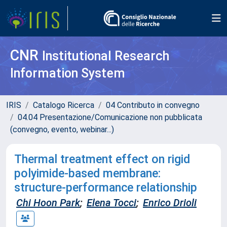
CNR
Institutional Research
Information System
IRIS
Catalogo Ricerca
04 Contributo in convegno
04.04 Presentazione/Comunicazione non pubblicata
(convegno, evento, webinar...)
Thermal treatment effect on rigid
polyimide-based membrane:
structure-performance relationship
Chi Hoon Park
;
Elena Tocci
;
Enrico Drioli