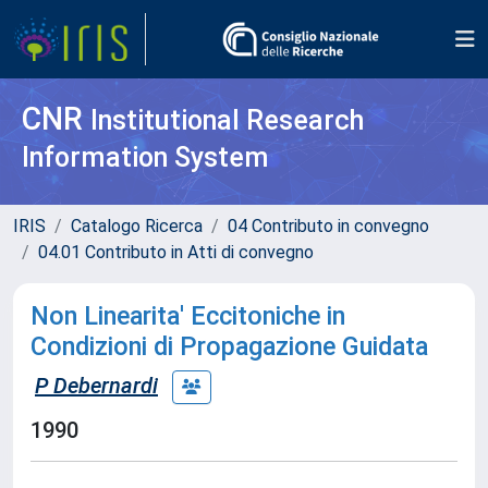
CNR
Institutional Research
Information System
IRIS
Catalogo Ricerca
04 Contributo in convegno
04.01 Contributo in Atti di convegno
Non Linearita' Eccitoniche in
Condizioni di Propagazione Guidata
P Debernardi
1990