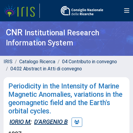
CNR
Institutional Research
Information System
IRIS
Catalogo Ricerca
04 Contributo in convegno
04.02 Abstract in Atti di convegno
Periodicity in the Intensity of Marine
Magnetic Anomalies, variations in the
geomagnetic field and the Earth's
orbital cycles.
IORIO M
;
D'ARGENIO B