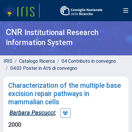
CNR
Institutional Research
Information System
IRIS
Catalogo Ricerca
04 Contributo in convegno
04.03 Poster in Atti di convegno
Characterization of the multiple base
excision repair pathways in
mammalian cells
Barbara Pascucci
;
2000