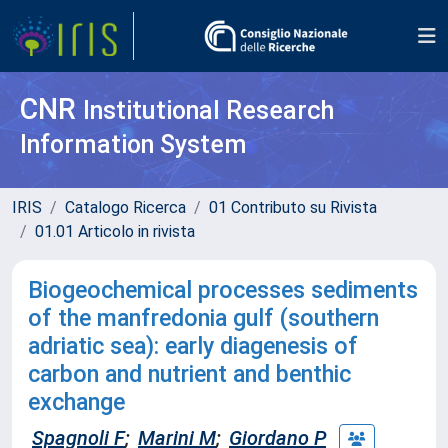
CNR
Institutional Research
Information System
IRIS
Catalogo Ricerca
01 Contributo su Rivista
01.01 Articolo in rivista
Biogeochemical processes sediments
of the manfredonia gulf (southern
adriatic sea): early diagenesis of
carbon and nutrient and benthic
exchange
Spagnoli F
;
Marini M
;
Giordano P