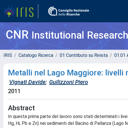
CNR
Institutional Researc
IRIS
Catalogo Ricerca
01 Contributo su Rivista
01.01 A
Metalli nel Lago Maggiore: livelli 
Vignati Davide
;
Guilizzoni Piero
2011
Abstract
In questa prima parte del lavoro sono stati determinati i livelli
Hg, Hi, Pb e Zn) nei sedimenti del Bacino di Pallanza (Lago Ma