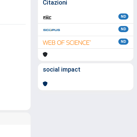
Citazioni
ND
ND
ND
social impact