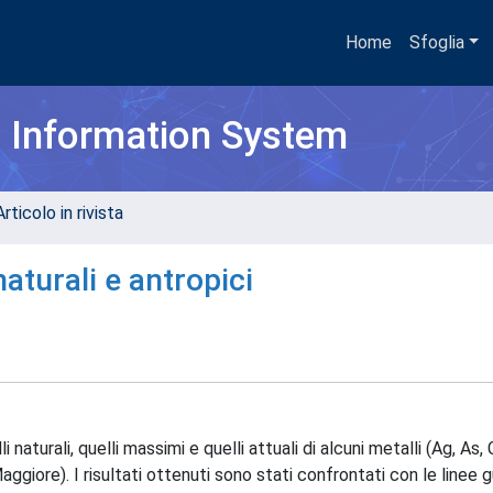
Home
Sfoglia
h Information System
rticolo in rivista
naturali e antropici
 naturali, quelli massimi e quelli attuali di alcuni metalli (Ag, As, C
ggiore). I risultati ottenuti sono stati confrontati con le linee g