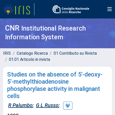
CNR
Institutional Research
Information System
IRIS
Catalogo Ricerca
01 Contributo su Rivista
01.01 Articolo in rivista
Studies on the absence of 5'-deoxy-
5'-methylthioadenosine
phosphorylase activity in malignant
cells
R Palumbo
;
G L Russo
;