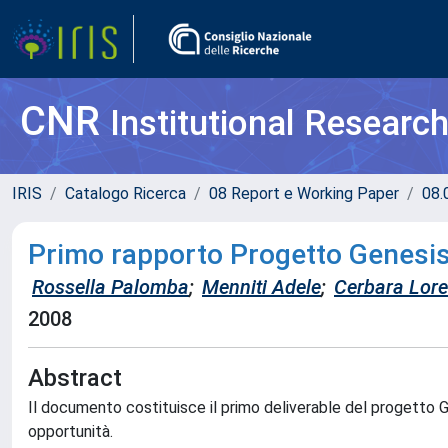
CNR
Institutional Researc
IRIS
Catalogo Ricerca
08 Report e Working Paper
08.
Primo rapporto Progetto Genesi
Rossella Palomba
;
Menniti Adele
;
Cerbara Lor
2008
Abstract
Il documento costituisce il primo deliverable del progetto G
opportunità.