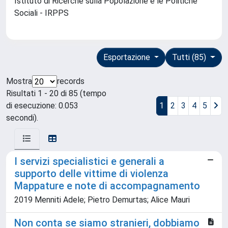
Istituto di Ricerche sulla Popolazione e le Politiche
Sociali - IRPPS
Esportazione
Tutti (85)
Mostra
records
Risultati 1 - 20 di 85 (tempo
di esecuzione: 0.053
1
2
3
4
5
secondi).
I servizi specialistici e generali a
supporto delle vittime di violenza
Mappature e note di accompagnamento
2019 Menniti Adele; Pietro Demurtas; Alice Mauri
Non conta se siamo stranieri, dobbiamo