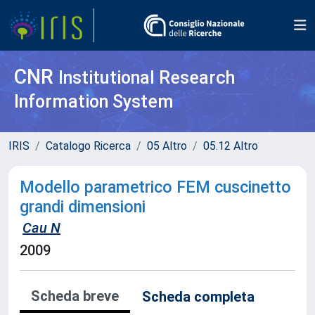
CNR
Institutional Research
Information System
IRIS
Catalogo Ricerca
05 Altro
05.12 Altro
Modello parametrico FEM cuscinetto
grandi dimensioni
Cau N
2009
Scheda breve
Scheda completa