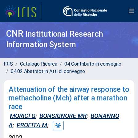
CNR
Institutional Research
Information System
IRIS
Catalogo Ricerca
04 Contributo in convegno
04.02 Abstract in Atti di convegno
Attenuation of the airway response to
methacholine (Mch) after a marathon
race
MORICI G
;
BONSIGNORE MR
;
BONANNO
A
;
PROFITA M
;
2002