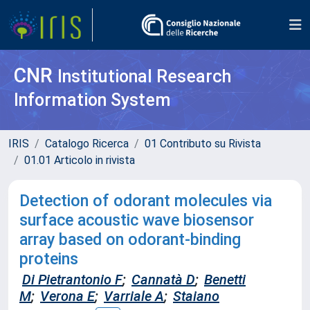
CNR
Institutional Research
Information System
IRIS
Catalogo Ricerca
01 Contributo su Rivista
01.01 Articolo in rivista
Detection of odorant molecules via
surface acoustic wave biosensor
array based on odorant-binding
proteins
Di Pietrantonio F
;
Cannatà D
;
Benetti
M
;
Verona E
;
Varriale A
;
Staiano