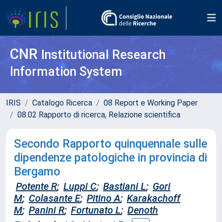
CNR
Institutional Research
Information System
IRIS
Catalogo Ricerca
08 Report e Working Paper
08.02 Rapporto di ricerca, Relazione scientifica
Secondo Rapporto quinquennale sulle
dipendenze patologiche in provincia di
Bergamo
Potente R
;
Luppi C
;
Bastiani L
;
Gori
M
;
Colasante E
;
Pitino A
;
Karakachoff
M
;
Panini R
;
Fortunato L
;
Denoth