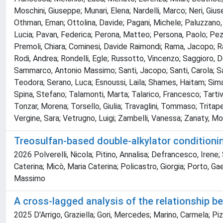
Moschini, Giuseppe; Munari, Elena; Nardelli, Marco; Neri, Giuse
Othman, Eman; Ottolina, Davide; Pagani, Michele; Paluzzano, 
Lucia; Pavan, Federica; Perona, Matteo; Persona, Paolo; Pezzi,
Premoli, Chiara; Cominesi, Davide Raimondi; Rama, Jacopo; Ram
Rodi, Andrea; Rondelli, Egle; Russotto, Vincenzo; Saggioro, 
Sammarco, Antonio Massimo; Santi, Jacopo; Santi, Carola; Sara
Teodora; Serano, Luca; Esnoussi, Laila; Shames, Haitam; Simar
Spina, Stefano; Talamonti, Marta; Talarico, Francesco; Tartiv
Tonzar, Morena; Torsello, Giulia; Travaglini, Tommaso; Tritapepe
Vergine, Sara; Vetrugno, Luigi; Zambelli, Vanessa; Zanaty, Mo
Treosulfan-based double-alkylator conditioning
2026 Polverelli, Nicola; Pitino, Annalisa; Defrancesco, Irene; 
Caterina; Micò, Maria Caterina; Policastro, Giorgia; Porto, Gae
Massimo
A cross‐lagged analysis of the relationship be
2025 D'Arrigo, Graziella; Gori, Mercedes; Marino, Carmela; Pizzi