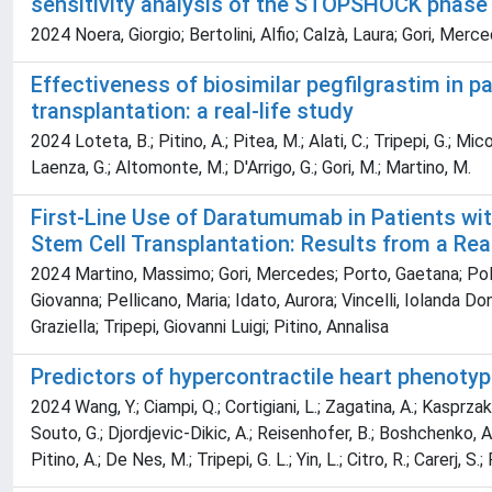
sensitivity analysis of the STOPSHOCK phase 
2024 Noera, Giorgio; Bertolini, Alfio; Calzà, Laura; Gori, Merced
Effectiveness of biosimilar pegfilgrastim in
transplantation: a real-life study
2024 Loteta, B.; Pitino, A.; Pitea, M.; Alati, C.; Tripepi, G.; Mico'
Laenza, G.; Altomonte, M.; D'Arrigo, G.; Gori, M.; Martino, M.
First-Line Use of Daratumumab in Patients wi
Stem Cell Transplantation: Results from a Rea
2024 Martino, Massimo; Gori, Mercedes; Porto, Gaetana; Policas
Giovanna; Pellicano, Maria; Idato, Aurora; Vincelli, Iolanda Do
Graziella; Tripepi, Giovanni Luigi; Pitino, Annalisa
Predictors of hypercontractile heart phenotyp
2024 Wang, Y.; Ciampi, Q.; Cortigiani, L.; Zagatina, A.; Kasprzak
Souto, G.; Djordjevic-Dikic, A.; Reisenhofer, B.; Boshchenko, A.; 
Pitino, A.; De Nes, M.; Tripepi, G. L.; Yin, L.; Citro, R.; Carerj