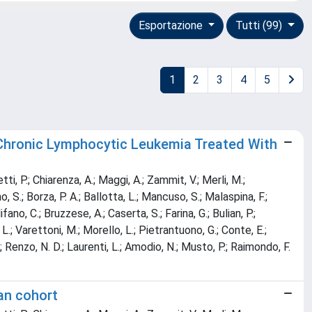
Esportazione
Tutti (99)
1
2
3
4
5
th Chronic Lymphocytic Leukemia Treated With
tti, P.; Chiarenza, A.; Maggi, A.; Zammit, V.; Merli, M.;
no, S.; Borza, P. A.; Ballotta, L.; Mancuso, S.; Malaspina, F.;
fano, C.; Bruzzese, A.; Caserta, S.; Farina, G.; Bulian, P.;
o, L.; Varettoni, M.; Morello, L.; Pietrantuono, G.; Conte, E.;
M.; Renzo, N. D.; Laurenti, L.; Amodio, N.; Musto, P.; Raimondo, F.
ian cohort