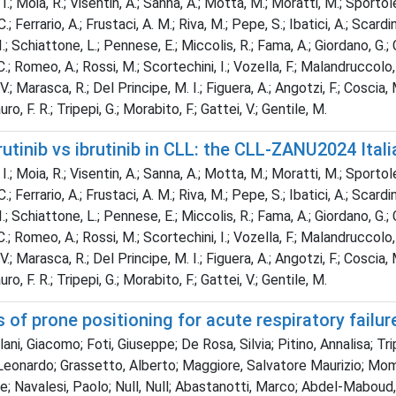
, I.; Moia, R.; Visentin, A.; Sanna, A.; Motta, M.; Moratti, M.; Sportole
C.; Ferrario, A.; Frustaci, A. M.; Riva, M.; Pepe, S.; Ibatici, A.; Scar
I.; Schiattone, L.; Pennese, E.; Miccolis, R.; Fama, A.; Giordano, G.; C
le, C.; Romeo, A.; Rossi, M.; Scortechini, I.; Vozella, F.; Malandruccol
 V.; Marasca, R.; Del Principe, M. I.; Figuera, A.; Angotzi, F.; Coscia,
o, F. R.; Tripepi, G.; Morabito, F.; Gattei, V.; Gentile, M.
utinib vs ibrutinib in CLL: the CLL-ZANU2024 Ital
, I.; Moia, R.; Visentin, A.; Sanna, A.; Motta, M.; Moratti, M.; Sportole
C.; Ferrario, A.; Frustaci, A. M.; Riva, M.; Pepe, S.; Ibatici, A.; Scar
I.; Schiattone, L.; Pennese, E.; Miccolis, R.; Fama, A.; Giordano, G.; C
le, C.; Romeo, A.; Rossi, M.; Scortechini, I.; Vozella, F.; Malandruccol
 V.; Marasca, R.; Del Principe, M. I.; Figuera, A.; Angotzi, F.; Coscia,
o, F. R.; Tripepi, G.; Morabito, F.; Gattei, V.; Gentile, M.
of prone positioning for acute respiratory failu
ani, Giacomo; Foti, Giuseppe; De Rosa, Silvia; Pitino, Annalisa; Tri
n, Leonardo; Grassetto, Alberto; Maggiore, Salvatore Maurizio; 
ele; Navalesi, Paolo; Null, Null; Abastanotti, Marco; Abdel-Mab