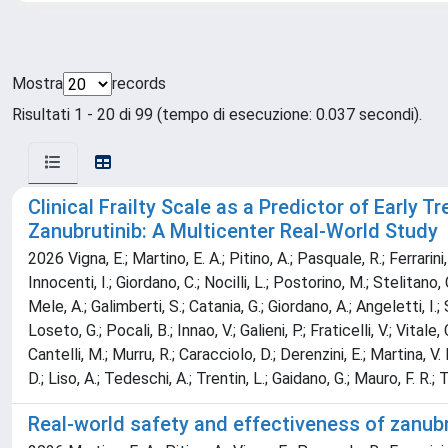
Mostra
records
Risultati 1 - 20 di 99 (tempo di esecuzione: 0.037 secondi).
Clinical Frailty Scale as a Predictor of Early
Zanubrutinib: A Multicenter Real-World Study
2026 Vigna, E.; Martino, E. A.; Pitino, A.; Pasquale, R.; Ferrarini
Innocenti, I.; Giordano, C.; Nocilli, L.; Postorino, M.; Stelitano, 
Mele, A.; Galimberti, S.; Catania, G.; Giordano, A.; Angeletti, I.;
Loseto, G.; Pocali, B.; Innao, V.; Galieni, P.; Fraticelli, V.; Vita
Cantelli, M.; Murru, R.; Caracciolo, D.; Derenzini, E.; Martina, V.
D.; Liso, A.; Tedeschi, A.; Trentin, L.; Gaidano, G.; Mauro, F. R.; 
Real-world safety and effectiveness of zanubr