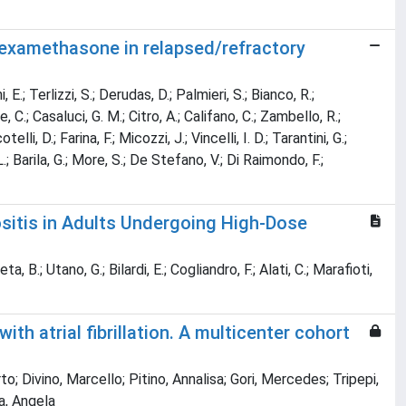
xamethasone in relapsed/refractory
E.; Terlizzi, S.; Derudas, D.; Palmieri, S.; Bianco, R.;
, C.; Casaluci, G. M.; Citro, A.; Califano, C.; Zambello, R.;
i, D.; Farina, F.; Micozzi, J.; Vincelli, I. D.; Tarantini, G.;
L.; Barila, G.; More, S.; De Stefano, V.; Di Raimondo, F.;
ositis in Adults Undergoing High-Dose
ta, B.; Utano, G.; Bilardi, E.; Cogliandro, F.; Alati, C.; Marafioti,
th atrial fibrillation. A multicenter cohort
to; Divino, Marcello; Pitino, Annalisa; Gori, Mercedes; Tripepi,
a, Angela