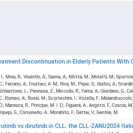
 Treatment Discontinuation in Elderly Patients Wi
, I.; Moia, R.; Visentin, A.; Sanna, A.; Motta, M.; Moratti, M.; Sportole
C.; Ferrario, A.; Frustaci, A. M.; Riva, M.; Pepe, S.; Ibatici, A.; Scardi
 Schiattone, L.; Pennese, E.; Miccolis, R.; Fama, A.; Giordano, G.; Cali
le, C.; Romeo, A.; Rossi, M.; Scortechini, I.; Vozella, F.; Malandruccol
 D.; Marasca, R.; Principe, M. I. D.; Figuera, A.; Angotzi, F.; Coscia, 
Tripepi, G.; Corsonello, A.; Morabito, F.; Gattei, V.; Gentile, M.
utinib vs ibrutinib in CLL: the CLL-ZANU2024 Ital