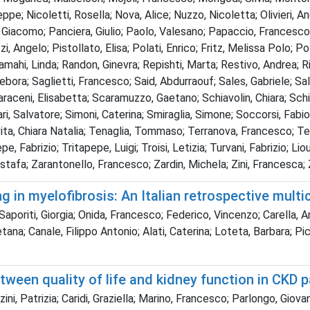
ppe; Nicoletti, Rosella; Nova, Alice; Nuzzo, Nicoletta; Olivieri, An
Giacomo; Panciera, Giulio; Paolo, Valesano; Papaccio, Francesco; 
 Angelo; Pistollato, Elisa; Polati, Enrico; Fritz, Melissa Polo; P
ahi, Linda; Randon, Ginevra; Repishti, Marta; Restivo, Andrea; Ric
Debora; Saglietti, Francesco; Said, Abdurraouf; Sales, Gabriele; 
ceni, Elisabetta; Scaramuzzo, Gaetano; Schiavolin, Chiara; Schinet
i, Salvatore; Simoni, Caterina; Smiraglia, Simone; Soccorsi, Fabio;
ita, Chiara Natalia; Tenaglia, Tommaso; Terranova, Francesco; Test
, Fabrizio; Tritapepe, Luigi; Troisi, Letizia; Turvani, Fabrizio; Li
stafa; Zarantonello, Francesco; Zardin, Michela; Zini, Francesca;
 in myelofibrosis: An Italian retrospective multi
Saporiti, Giorgia; Onida, Francesco; Federico, Vincenzo; Carella, An
tana; Canale, Filippo Antonio; Alati, Caterina; Loteta, Barbara; Pic
tween quality of life and kidney function in CKD p
ni, Patrizia; Caridi, Graziella; Marino, Francesco; Parlongo, Giovanna