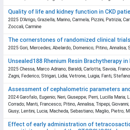
Quality of life and kidney function in CKD pati
2025 D'Arrigo, Graziella; Marino, Carmela; Pizzini, Patrizia; C
Zoccali, Carmine
The cornerstones of randomized clinical trial
2025 Gori, Mercedes; Abelardo, Domenico; Pitino, Annalisa; St
Unsealed188 Rhenium Resin Brachytherapy in 
2025 Chessa, Marco Adriano; Baraldi, Carlotta; Savoia, Francesc
Zagni, Federico; Strigari, Lidia; Vetrone, Luigia; Fanti, Stefan
Assessment of cephalometric parameters and c
2024 Garofalo, Eugenio; Neri, Giuseppe; Perri, Lucilla Maria;
Corrado; Manti, Francesco; Pitino, Annalisa; Tripepi, Giovanni
Giusy; Lentini, Lucia; Macheda, Sebastiano; Maglio, Pietro; 
Effect of early administration of tetracosactid