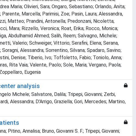
drea Maria; Olivieri, Sara; Ongaro, Sebastiano; Orlando, Anita;
Parente, Marcella; Parimisi, Zoe; Pasin, Laura; Alessandra,
ozzi, Matteo; Prandini, Antonella; Predonzani, Nicoletta;
ci, Mara; Rizzello, Veronica; Roat, Erika; Rocco, Monica;
Saliga, Abdulhamid Ahmed; Salih, Reem; Salvagno, Michele;
ti, Valerio; Schweiger, Vittorio; Serafini, Elena; Serana,
 Soragni, Alessandra; Sorrentino, Silvana; Spadaro, Savino;
ini, Denise; Tiberio, Ivo; Toffoletto, Fabio; Toniolo, Anna;
ouras, Rita Vaia; Valente, Paolo; Sole, Maria; Vergano, Paola;
 Zoppellaro, Eugenia
center analysis
gelo Michele; Salvatore, Dalila; Tripepi, Giovanni; Zerbi,
ardi, Alessandra; D'Arrigo, Graziella; Gori, Mercedes; Martino,
atients
; Pitino, Annalisa; Bruno, Giovanni S. F.; Tripepi, Giovanni;