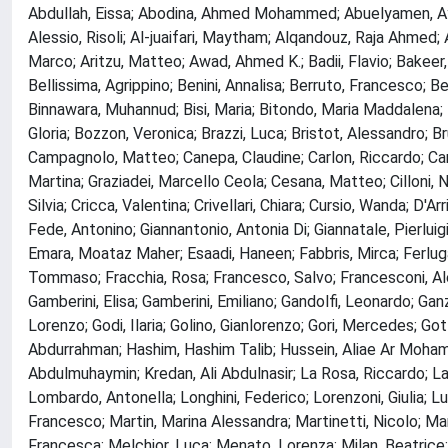
Abdullah, Eissa; Abodina, Ahmed Mohammed; Abuelyamen, Ayme
Alessio, Risoli; Al-juaifari, Maytham; Alqandouz, Raja Ahmed
Marco; Aritzu, Matteo; Awad, Ahmed K.; Badii, Flavio; Bakeer, Hi
Bellissima, Agrippino; Benini, Annalisa; Berruto, Francesco; 
Binnawara, Muhannud; Bisi, Maria; Bitondo, Maria Maddalena; 
Gloria; Bozzon, Veronica; Brazzi, Luca; Bristot, Alessandro; B
Campagnolo, Matteo; Canepa, Claudine; Carlon, Riccardo; Carra
Martina; Graziadei, Marcello Ceola; Cesana, Matteo; Cilloni, 
Silvia; Cricca, Valentina; Crivellari, Chiara; Cursio, Wanda; D'A
Fede, Antonino; Giannantonio, Antonia Di; Giannatale, Pierluigi
Emara, Moataz Maher; Esaadi, Haneen; Fabbris, Mirca; Ferluga, 
Tommaso; Fracchia, Rosa; Francesco, Salvo; Francesconi, Alessa
Gamberini, Elisa; Gamberini, Emiliano; Gandolfi, Leonardo; Ganz
Lorenzo; Godi, Ilaria; Golino, Gianlorenzo; Gori, Mercedes; Go
Abdurrahman; Hashim, Hashim Talib; Hussein, Aliae Ar Mohamed; 
Abdulmuhaymin; Kredan, Ali Abdulnasir; La Rosa, Riccardo; La 
Lombardo, Antonella; Longhini, Federico; Lorenzoni, Giulia; Lubi
Francesco; Martin, Marina Alessandra; Martinetti, Nicolo; Ma
Francesca; Melchior, Luca; Menato, Lorenza; Milan, Beatrice