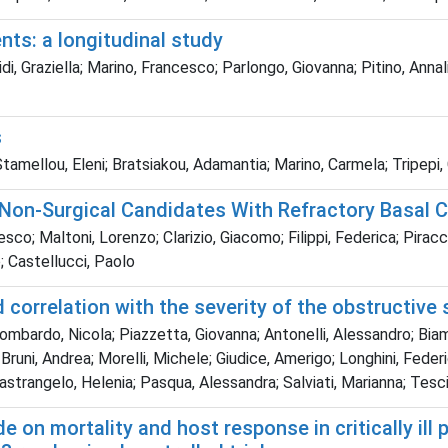
ents: a longitudinal study
aridi, Graziella; Marino, Francesco; Parlongo, Giovanna; Pitino, Ann
s
amellou, Eleni; Bratsiakou, Adamantia; Marino, Carmela; Tripepi, G
Non-Surgical Candidates With Refractory Basal C
o; Maltoni, Lorenzo; Clarizio, Giacomo; Filippi, Federica; Piraccini
o; Castellucci, Paolo
orrelation with the severity of the obstructive
 Lombardo, Nicola; Piazzetta, Giovanna; Antonelli, Alessandro; Bia
; Bruni, Andrea; Morelli, Michele; Giudice, Amerigo; Longhini, Fede
Mastrangelo, Helenia; Pasqua, Alessandra; Salviati, Marianna; Tes
e on mortality and host response in critically ill 