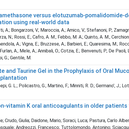
amethasone versus elotuzumab-pomalidomide-de
ation using real-world data
i, A.; Bongarzoni, V.; Maroccia, A.; Amico, V.; Stefanoni, P.; Zamagni, 
rza, N.; Rossi, E.; Cafro, A. M.; Febbo, M. A.; Quinto, A. M.; Cerchione
ola, A.; Vigna, E.; Bruzzese, A.; Barbieri, E.; Quaresima, M.; Roccotell
Furlan, A.; Mele, A.; Annibali, O.; Cotzia, E.; Benvenuti, P.; De Paoli, 
i, G.; Gentile, M.
te and Taurine Gel in the Prophylaxis of Oral Muc
plantation
pi, G. L.; Policastro, G.; Martino, F.; Minniti, R. D.; Germano', J.; Lote
vitamin K oral anticoagulants in older patients wi
; Crudo, Giulia; Daidone, Mario; Soraci, Luca; Pastura, Carlo Alber
 Pasquale; Andreozzi, Francesco; Tuttolomondo, Antonino; Sciacqu