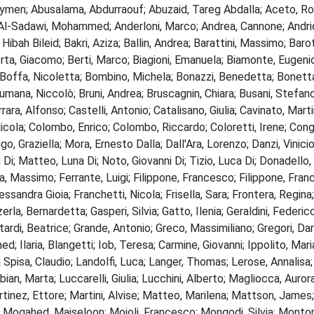
n; Abusalama, Abdurraouf; Abuzaid, Tareg Abdalla; Aceto, Romi
; Al-Sadawi, Mohammed; Anderloni, Marco; Andrea, Cannone; Andriol
bah Bileid; Bakri, Aziza; Ballin, Andrea; Barattini, Massimo; Barott
Berta, Giacomo; Berti, Marco; Biagioni, Emanuela; Biamonte, Eugeni
Boffa, Nicoletta; Bombino, Michela; Bonazzi, Benedetta; Bonetta, 
rumana, Niccolò; Bruni, Andrea; Bruscagnin, Chiara; Busani, Stefano
ra, Alfonso; Castelli, Antonio; Catalisano, Giulia; Cavinato, Mar
Nicola; Colombo, Enrico; Colombo, Riccardo; Coloretti, Irene; Cong
rrigo, Graziella; Mora, Ernesto Dalla; Dall'Ara, Lorenzo; Danzi, Vinici
 Di; Matteo, Luna Di; Noto, Giovanni Di; Tizio, Luca Di; Donadello, 
Massimo; Ferrante, Luigi; Filippone, Francesco; Filippone, Francesc
ndra Gioia; Franchetti, Nicola; Frisella, Sara; Frontera, Regina; 
erla, Bernardetta; Gasperi, Silvia; Gatto, Ilenia; Geraldini, Federic
ttardi, Beatrice; Grande, Antonio; Greco, Massimiliano; Gregori, D
Ilaria, Blangetti; Iob, Teresa; Carmine, Giovanni; Ippolito, Mariac
Spisa, Claudio; Landolfi, Luca; Langer, Thomas; Lerose, Annalisa; 
an, Marta; Luccarelli, Giulia; Lucchini, Alberto; Magliocca, Aurora; 
rtinez, Ettore; Martini, Alvise; Matteo, Marilena; Mattson, James
; Mogahed, Maiseloon; Mojoli, Francesco; Mongodi, Silvia; Montom