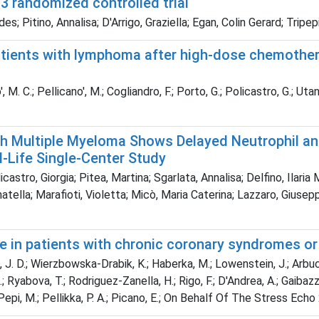
3 randomized controlled trial
es; Pitino, Annalisa; D'Arrigo, Graziella; Egan, Colin Gerard; Tripep
 patients with lymphoma after high-dose chemothe
, M. C.; Pellicano', M.; Cogliandro, F.; Porto, G.; Policastro, G.; Utano
th Multiple Myeloma Shows Delayed Neutrophil an
l-Life Single-Center Study
tro, Giorgia; Pitea, Martina; Sgarlata, Annalisa; Delfino, Ilaria 
natella; Marafioti, Violetta; Micò, Maria Caterina; Lazzaro, Giusepp
e in patients with chronic coronary syndromes or 
, J. D.; Wierzbowska-Drabik, K.; Haberka, M.; Lowenstein, J.; Arbucci,
Ryabova, T.; Rodriguez-Zanella, H.; Rigo, F.; D'Andrea, A.; Gaibazzi, N.
, S.; Pepi, M.; Pellikka, P. A.; Picano, E.; On Behalf Of The Stress E