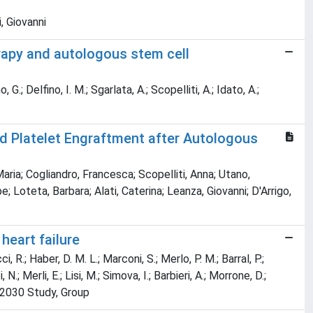
i, Giovanni
rapy and autologous stem cell
, G.; Delfino, I. M.; Sgarlata, A.; Scopelliti, A.; Idato, A.;
d Platelet Engraftment after Autologous
Maria; Cogliandro, Francesca; Scopelliti, Anna; Utano,
e; Loteta, Barbara; Alati, Caterina; Leanza, Giovanni; D'Arrigo,
heart failure
 R.; Haber, D. M. L.; Marconi, S.; Merlo, P. M.; Barral, P.;
; Merli, E.; Lisi, M.; Simova, I.; Barbieri, A.; Morrone, D.;
cho 2030 Study, Group