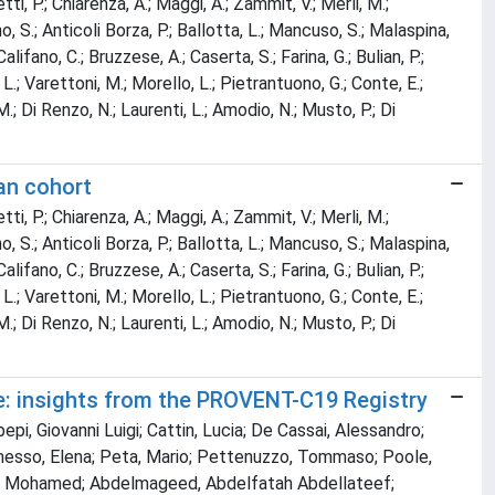
tti, P.; Chiarenza, A.; Maggi, A.; Zammit, V.; Merli, M.;
dino, S.; Anticoli Borza, P.; Ballotta, L.; Mancuso, S.; Malaspina,
alifano, C.; Bruzzese, A.; Caserta, S.; Farina, G.; Bulian, P.;
o, L.; Varettoni, M.; Morello, L.; Pietrantuono, G.; Conte, E.;
 M.; Di Renzo, N.; Laurenti, L.; Amodio, N.; Musto, P.; Di
ian cohort
tti, P.; Chiarenza, A.; Maggi, A.; Zammit, V.; Merli, M.;
dino, S.; Anticoli Borza, P.; Ballotta, L.; Mancuso, S.; Malaspina,
alifano, C.; Bruzzese, A.; Caserta, S.; Farina, G.; Bulian, P.;
o, L.; Varettoni, M.; Morello, L.; Pietrantuono, G.; Conte, E.;
 M.; Di Renzo, N.; Laurenti, L.; Amodio, N.; Musto, P.; Di
re: insights from the PROVENT-C19 Registry
pepi, Giovanni Luigi; Cattin, Lucia; De Cassai, Alessandro;
Momesso, Elena; Peta, Mario; Pettenuzzo, Tommaso; Poole,
oud, Mohamed; Abdelmageed, Abdelfatah Abdellateef;