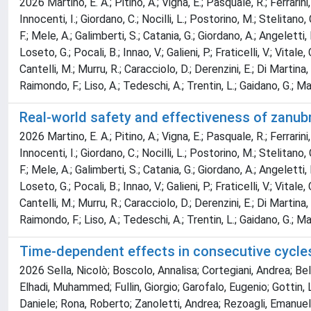
2026 Martino, E. A.; Pitino, A.; Vigna, E.; Pasquale, R.; Ferrarini
Innocenti, I.; Giordano, C.; Nocilli, L.; Postorino, M.; Stelitano, 
F.; Mele, A.; Galimberti, S.; Catania, G.; Giordano, A.; Angeletti, 
Loseto, G.; Pocali, B.; Innao, V.; Galieni, P.; Fraticelli, V.; Vita
Cantelli, M.; Murru, R.; Caracciolo, D.; Derenzini, E.; Di Martina,
Raimondo, F.; Liso, A.; Tedeschi, A.; Trentin, L.; Gaidano, G.; Maur
Real-world safety and effectiveness of zanubr
2026 Martino, E. A.; Pitino, A.; Vigna, E.; Pasquale, R.; Ferrarini
Innocenti, I.; Giordano, C.; Nocilli, L.; Postorino, M.; Stelitano, 
F.; Mele, A.; Galimberti, S.; Catania, G.; Giordano, A.; Angeletti, 
Loseto, G.; Pocali, B.; Innao, V.; Galieni, P.; Fraticelli, V.; Vita
Cantelli, M.; Murru, R.; Caracciolo, D.; Derenzini, E.; Di Martina,
Raimondo, F.; Liso, A.; Tedeschi, A.; Trentin, L.; Gaidano, G.; Maur
Time-dependent effects in consecutive cycles 
2026 Sella, Nicolò; Boscolo, Annalisa; Cortegiani, Andrea; Bell
Elhadi, Muhammed; Fullin, Giorgio; Garofalo, Eugenio; Gotti
Daniele; Rona, Roberto; Zanoletti, Andrea; Rezoagli, Emanu