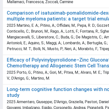
Mallamaci, Francesca; Zoccali, Carmine
Comparison of isatuximab-pomalidomide-dex
multiple myeloma patients: a target trial emul
2025 Martino, E. A.; Pitino, A.; Offidani, M.; Pepa, R. D.; Gozzett
Conticello, C.; Brunori, M.; Rago, A.; Lotti, F.; Fontana, R.; Sghe
Mangiacavalli, S.; Liberatore, C.; Buda, G.; De Magistris, C.; Amend
Antonioli, E.; Aquino, S.; Maggi, A.; Lombardo, A.; Bertuglia, G.; 
Petrucci, M. T.; Bolli, N.; Musto, P.; Neri, A.; Morabito, F.; Tripep
Efficacy of Polyvinylpyrrolidone–Zinc Glucona
Chemotherapy and Allogeneic Stem Cell Trans
2025 Porto, G.; Pitino, A.; Gori, M.; Pitea, M.; Alvaro, M. E.; Tripe
V.; D'Arrigo, G.; Martino, M.
Long‐term cognitive function changes with non‐
study
2025 Armentaro, Giuseppe; D'Arrigo, Graziella; Pastori, Daniele
Giovanni; Imbalzano, Egidio; Corsonello, Andrea; Pignatelli,