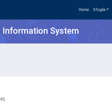
Home
Sfoglia
h Information System
- IFC