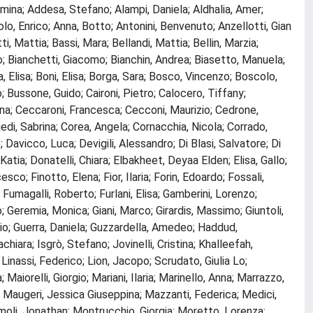
na; Addesa, Stefano; Alampi, Daniela; Aldhalia, Amer;
o, Enrico; Anna, Botto; Antonini, Benvenuto; Anzellotti, Gian
i, Mattia; Bassi, Mara; Bellandi, Mattia; Bellin, Marzia;
o; Bianchetti, Giacomo; Bianchin, Andrea; Biasetto, Manuela;
Elisa; Boni, Elisa; Borga, Sara; Bosco, Vincenzo; Boscolo,
; Bussone, Guido; Caironi, Pietro; Calocero, Tiffany;
tina; Ceccaroni, Francesca; Cecconi, Maurizio; Cedrone,
edi, Sabrina; Corea, Angela; Cornacchia, Nicola; Corrado,
o; Davicco, Luca; Devigili, Alessandro; Di Blasi, Salvatore; Di
Katia; Donatelli, Chiara; Elbakheet, Deyaa Elden; Elisa, Gallo;
o; Finotto, Elena; Fior, Ilaria; Forin, Edoardo; Fossali,
Fumagalli, Roberto; Furlani, Elisa; Gamberini, Lorenzo;
o; Geremia, Monica; Giani, Marco; Girardis, Massimo; Giuntoli,
ario; Guerra, Daniela; Guzzardella, Amedeo; Haddud,
hiara; Isgrò, Stefano; Jovinelli, Cristina; Khalleefah,
Linassi, Federico; Lion, Jacopo; Scrudato, Giulia Lo;
Maiorelli, Giorgio; Mariani, Ilaria; Marinello, Anna; Marrazzo,
; Maugeri, Jessica Giuseppina; Mazzanti, Federica; Medici,
oli, Jonathan; Montrucchio, Giorgia; Moretto, Lorenza;