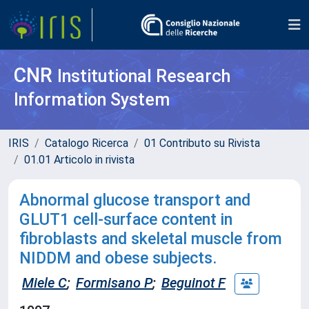
CNR
Institutional Research
Information System
IRIS
Catalogo Ricerca
01 Contributo su Rivista
01.01 Articolo in rivista
Abnormal glucose transport and
GLUT1 cell-surface content in
fibroblasts and skeletal muscle from
NIDDM and obese subjects.
Miele C
;
Formisano P
;
Beguinot F