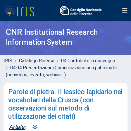
CNR
Institutional Research
Information System
IRIS
Catalogo Ricerca
04 Contributo in convegno
04.04 Presentazione/Comunicazione non pubblicata
(convegno, evento, webinar...)
Parole di pietra. Il lessico lapidario nei
vocabolari della Crusca (con
osservazioni sul metodo di
utilizzazione dei citati)
Artale
;