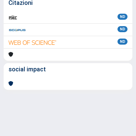
Citazioni
ND
ND
ND
social impact
Powered by
IRIS
-
about IRIS
-