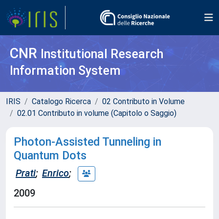
CNR
Institutional Research
Information System
IRIS
Catalogo Ricerca
02 Contributo in Volume
02.01 Contributo in volume (Capitolo o Saggio)
Photon-Assisted Tunneling in
Quantum Dots
Prati
;
Enrico
;
2009