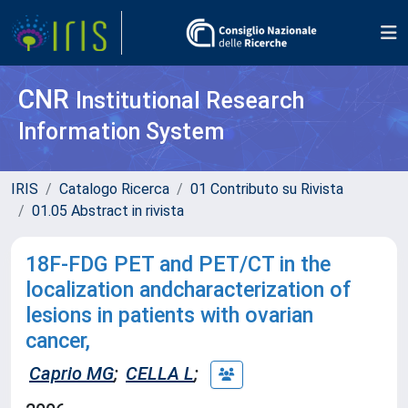
CNR
Institutional Research
Information System
IRIS
Catalogo Ricerca
01 Contributo su Rivista
01.05 Abstract in rivista
18F-FDG PET and PET/CT in the
localization andcharacterization of
lesions in patients with ovarian
cancer,
Caprio MG
;
CELLA L
;