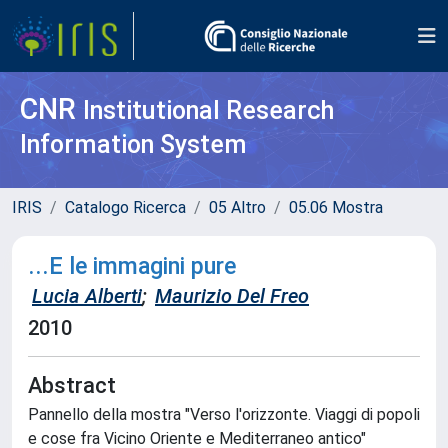
CNR
Institutional Research
Information System
IRIS
Catalogo Ricerca
05 Altro
05.06 Mostra
...E le immagini pure
Lucia Alberti
;
Maurizio Del Freo
2010
Abstract
Pannello della mostra "Verso l'orizzonte. Viaggi di popoli
e cose fra Vicino Oriente e Mediterraneo antico"