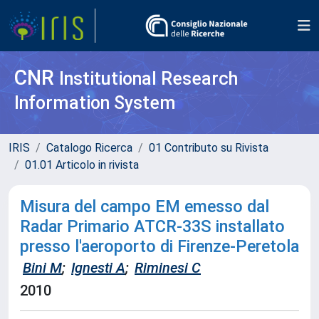
CNR
Institutional Research
Information System
IRIS
Catalogo Ricerca
01 Contributo su Rivista
01.01 Articolo in rivista
Misura del campo EM emesso dal
Radar Primario ATCR-33S installato
presso l'aeroporto di Firenze-Peretola
Bini M
;
Ignesti A
;
Riminesi C
2010