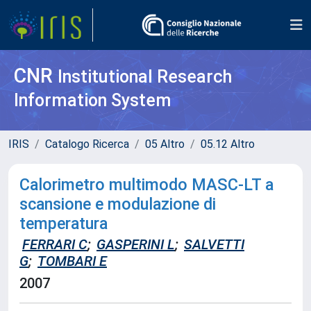
CNR
Institutional Research
Information System
IRIS
Catalogo Ricerca
05 Altro
05.12 Altro
Calorimetro multimodo MASC-LT a
scansione e modulazione di
temperatura
FERRARI C
;
GASPERINI L
;
SALVETTI
G
;
TOMBARI E
2007