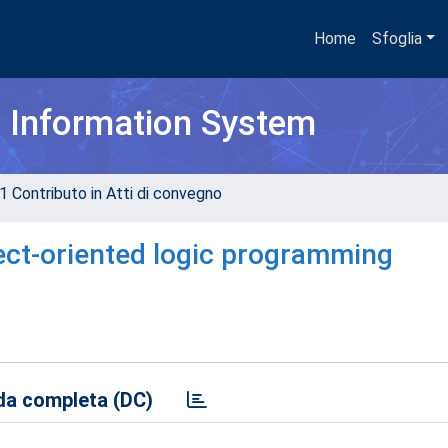
Home
Sfoglia
h Information System
1 Contributo in Atti di convegno
ject-oriented logic programming
a completa (DC)