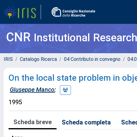
CNR
Institutional Researc
IRIS
Catalogo Ricerca
04 Contributo in convegno
04.0
On the local state problem in ob
Giuseppe Manco
;
1995
Scheda breve
Scheda completa
Sched