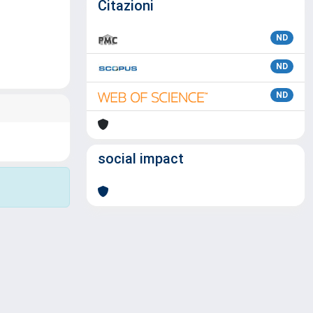
Citazioni
ND
ND
ND
social impact