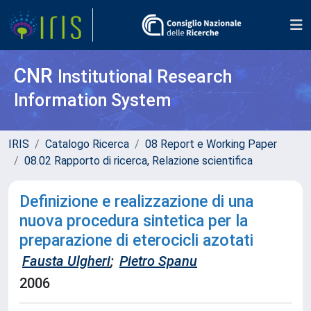
CNR
Institutional Research
Information System
IRIS
Catalogo Ricerca
08 Report e Working Paper
08.02 Rapporto di ricerca, Relazione scientifica
Definizione e realizzazione di una
nuova procedura sintetica per la
preparazione di eterocicli azotati
Fausta Ulgheri
;
Pietro Spanu
2006