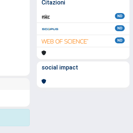
Citazioni
ND
ND
ND
social impact