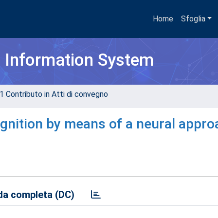
Home
Sfoglia
h Information System
1 Contributo in Atti di convegno
ognition by means of a neural appro
a completa (DC)