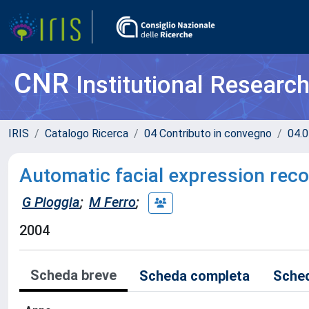
CNR
Institutional Researc
IRIS
Catalogo Ricerca
04 Contributo in convegno
04.0
Automatic facial expression rec
G Pioggia
;
M Ferro
;
2004
Scheda breve
Scheda completa
Sched