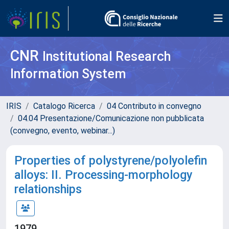
CNR
Institutional Research
Information System
IRIS
Catalogo Ricerca
04 Contributo in convegno
04.04 Presentazione/Comunicazione non pubblicata
(convegno, evento, webinar...)
Properties of polystyrene/polyolefin
alloys: II. Processing-morphology
relationships
1979