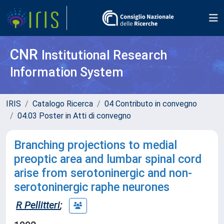
CNR
Institutional Research
Information System
IRIS
Catalogo Ricerca
04 Contributo in convegno
04.03 Poster in Atti di convegno
Branching projections to medial
preoptic area and lumbar spinal cord
arise from serotoninergic and non-
serotoninergic raphe neurones
R Pellitteri
;