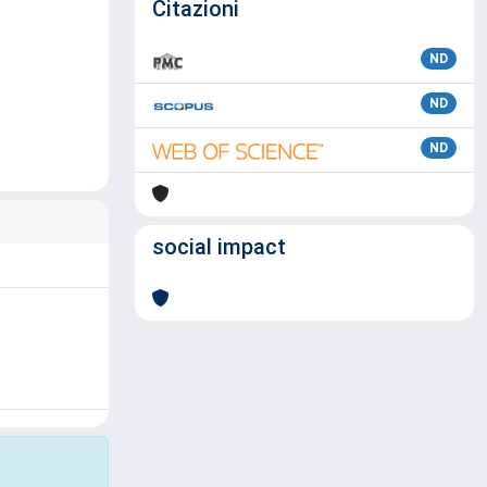
Citazioni
ND
ND
ND
social impact