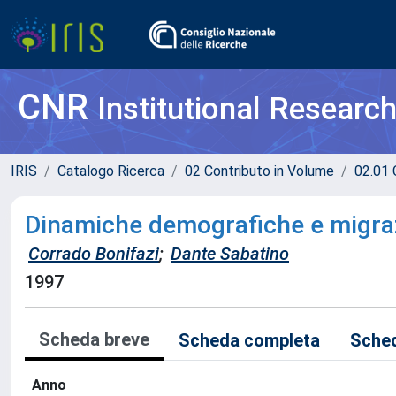
CNR
Institutional Researc
IRIS
Catalogo Ricerca
02 Contributo in Volume
02.01 
Dinamiche demografiche e migraz
Corrado Bonifazi
;
Dante Sabatino
1997
Scheda breve
Scheda completa
Sched
Anno