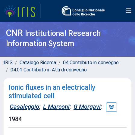
CNR
Institutional Research
Information System
IRIS
Catalogo Ricerca
04 Contributo in convegno
04.01 Contributo in Atti di convegno
Ionic fluxes in an electrically
stimulated cell
Casaleggio
;
L Marconi
;
G Morgavi
;
1984