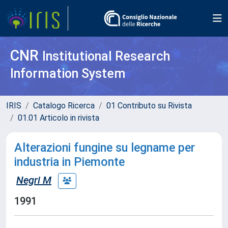
CNR
Institutional Research
Information System
IRIS
Catalogo Ricerca
01 Contributo su Rivista
01.01 Articolo in rivista
Alterazioni fungine su legname per
industria in Piemonte
Negri M
1991